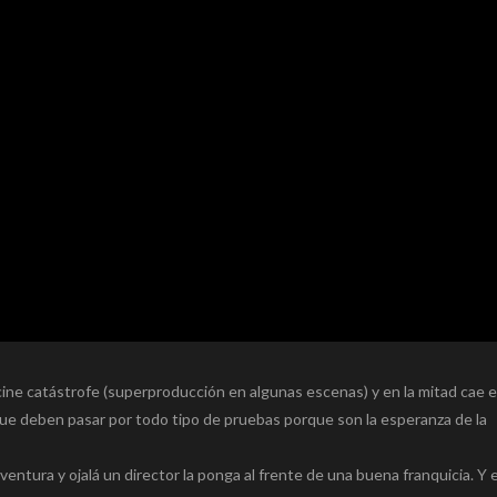
cine catástrofe (superproducción en algunas escenas) y en la mitad cae e
ue deben pasar por todo tipo de pruebas porque son la esperanza de la
ventura y ojalá un director la ponga al frente de una buena franquicia. Y e