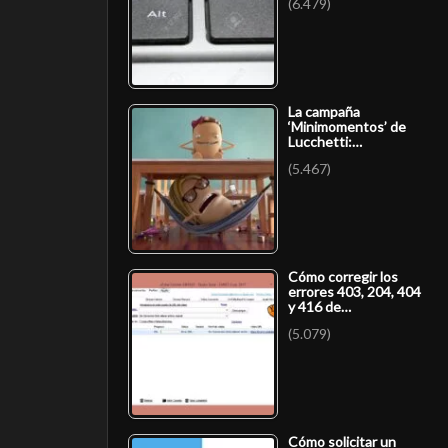
(6.479)
La campaña
‘Minimomentos’ de
Lucchetti:…
(5.467)
Cómo corregir los
errores 403, 204, 404
y 416 de…
(5.079)
Cómo solicitar un