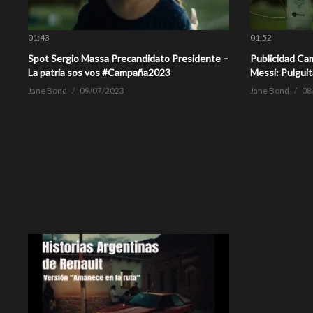
01:43
01:52
Spot Sergio Massa Precandidato Presidente –
Publicidad Ca
La patria sos vos #Campaña2023
Messi: Pulguit
Jane Bond
09/07/2023
Jane Bond
08