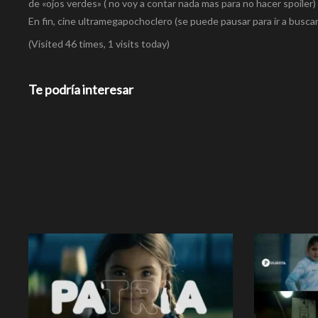
de «ojos verdes» ( no voy a contar nada mas para no hacer spoiler) 
En fin, cine ultramegapochoclero (se puede pausar para ir a buscar 
(Visited 46 times, 1 visits today)
Te podría interesar