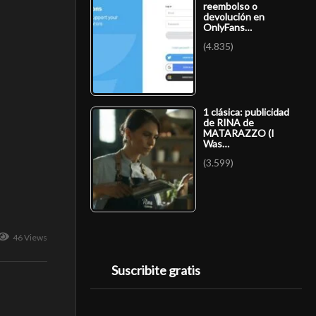
reembolso o
devolución en
OnlyFans…
(4.835)
1 clásica: publicidad
de RINA de
MATARAZZO (I
Was…
(3.599)
46 Views
Suscribite gratis