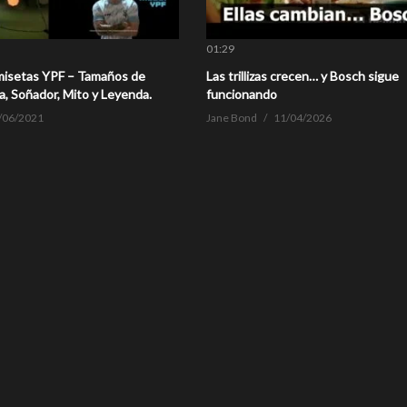
01:29
misetas YPF – Tamaños de
Las trillizas crecen… y Bosch sigue
a, Soñador, Mito y Leyenda.
funcionando
/06/2021
Jane Bond
11/04/2026