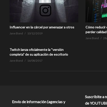
Influencer en la cárcel por amenazar a otros
Cómo reducir e
perder calidad
Jane Bond
10/12/2019
Jane Bond
28
Twitch lanza oficialmente la “versión
completa” de su aplicación de escritorio
Jane Bond
16/08/2017
Suscribite a 
Envío de información (agencias y
de YOUTUB