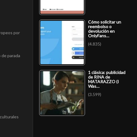
Cómo solicitar un
reembolso o
devolución en
uropeos por
OnlyFans…
(4.835)
o de parada
1 clásica: publicidad
de RINA de
MATARAZZO (I
Was…
(3.599)
culturales