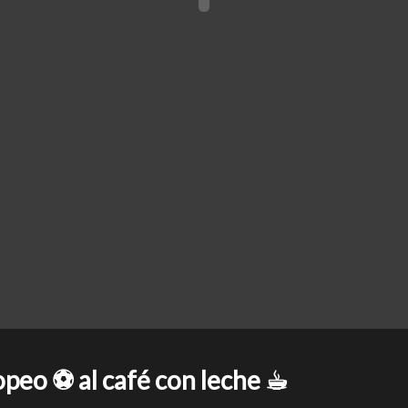
opeo ⚽ al café con leche ☕︎