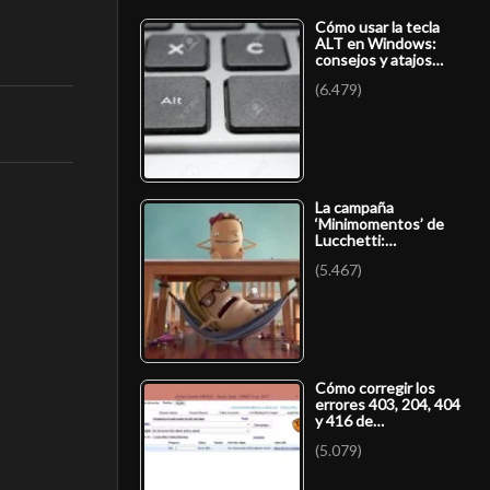
Cómo usar la tecla
ALT en Windows:
consejos y atajos…
(6.479)
La campaña
‘Minimomentos’ de
Lucchetti:…
(5.467)
Cómo corregir los
errores 403, 204, 404
y 416 de…
(5.079)