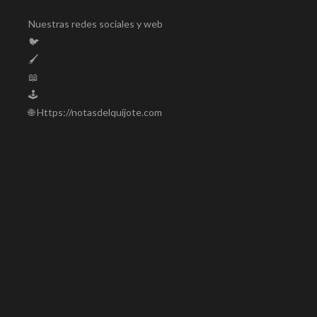
Nuestras redes sociales y web
🐦
🖌️
📖
🕹️
🌐 Https://notasdelquijote.com