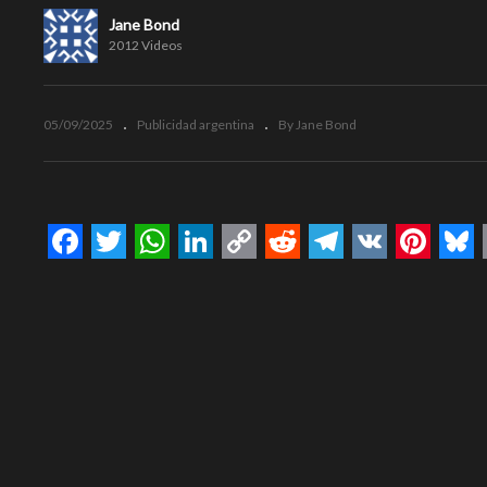
Jane Bond
2012 Videos
05/09/2025
Publicidad argentina
By Jane Bond
Facebook
Twitter
WhatsApp
LinkedIn
Copy
Reddit
Telegram
VK
Pinte
Bl
Link