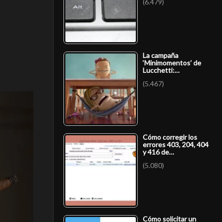
(6.479)
La campaña
‘Minimomentos’ de
Lucchetti:…
(5.467)
Cómo corregir los
errores 403, 204, 404
y 416 de…
(5.080)
Cómo solicitar un