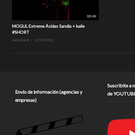
00:49
MOGUL Extreme Ácidas Sandia + baile
#SHORT
Jane Bond
17/10/2022
Suscribite a 
Envío de información (agencias y
de YOUTUB
empresas)