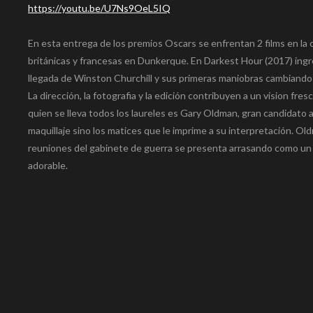
https://youtu.be/U7Ns9OeL5IQ
Link
En esta entrega de los premios Oscars se enfrentan 2 films en la 
británicas y francesas en Dunkerque. En Darkest Hour (2017) ingre
llegada de Winston Churchill y sus primeras maniobras cambiando l
La dirección, la fotografia y la edición contribuyen a un vision fre
quien se lleva todos los laureles es Gary Oldman, gran candidato a 
maquillaje sino los matices que le imprime a su interpretación. Ol
reuniones del gabinete de guerra se presenta arrasando como un 
adorable.