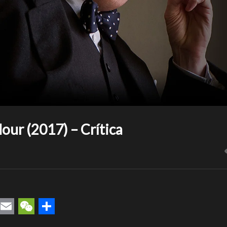
our (2017) – Crítica
rest
uesky
Email
WeChat
Compartir