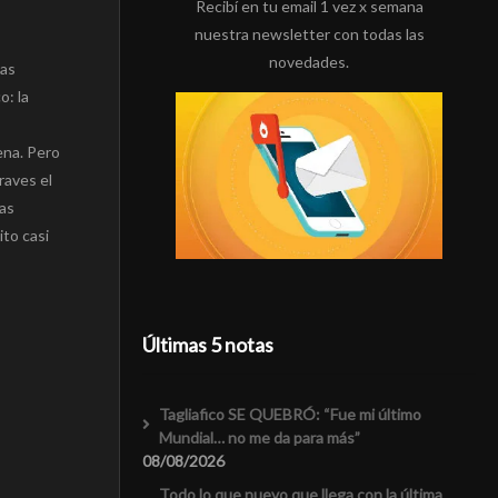
Recibí en tu email 1 vez x semana
nuestra newsletter con todas las
novedades.
pas
o: la
cena. Pero
raves el
las
to casi
Últimas 5 notas
Tagliafico SE QUEBRÓ: “Fue mi último
Mundial… no me da para más”
08/08/2026
Todo lo que nuevo que llega con la última