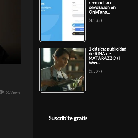
reembolso o
devolución en
OnlyFans…
(4.835)
1 clásica: publicidad
de RINA de
MATARAZZO (I
Was…
(3.599)
61 Views
Suscribite gratis