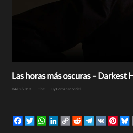
Las horas más oscuras – Darkest H
04/02/2018
Cine
By Fernan Montiel
Facebook
Twitter
WhatsApp
LinkedIn
Copy
Reddit
Telegram
VK
Pinte
Bl