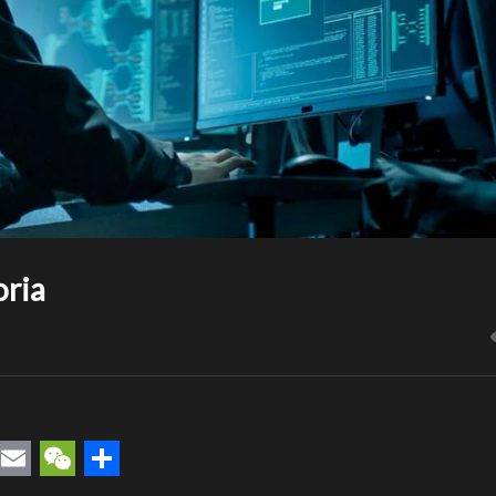
oria
rest
uesky
Email
WeChat
Compartir