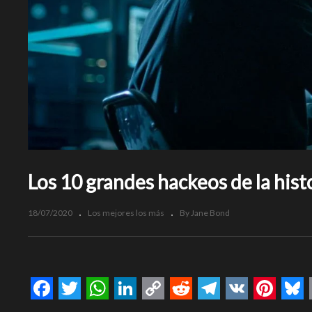
Los 10 grandes hackeos de la hist
18/07/2020
Los mejores los más
By Jane Bond
Facebook
Twitter
WhatsApp
LinkedIn
Copy
Reddit
Telegram
VK
Pinte
Bl