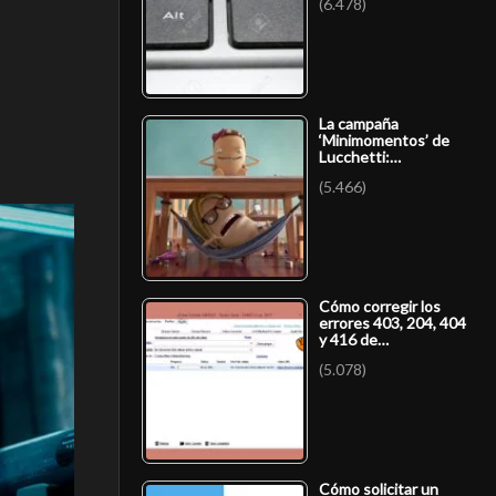
(6.478)
La campaña
‘Minimomentos’ de
Lucchetti:…
(5.466)
Cómo corregir los
errores 403, 204, 404
y 416 de…
(5.078)
Cómo solicitar un