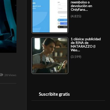
reembolso o
devolución en
OnlyFans…
(4.835)
1 clásica: publicidad
de RINA de
MATARAZZO (I
Was…
(3.599)
28 Views
Suscribite gratis