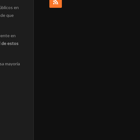
blicos en
esde que
gente en
i de estos
sa mayoría