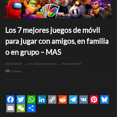
Los 7 mejores juegos de móvil
para jugar con amigos, en familia
o en grupo – MAS
06/07/2026
Los mejores los más
By Jane Bond
4 Views
Facebook
Twitter
WhatsApp
LinkedIn
Copy
Reddit
Telegram
VK
Pintere
Blue
Link
Email
WeChat
Compartir