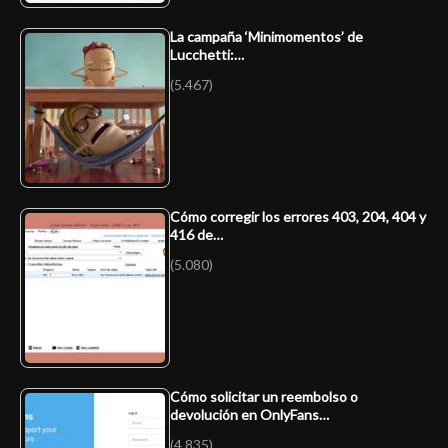
La campaña ‘Minimomentos’ de
Lucchetti:…
(5.467)
Cómo corregir los errores 403, 204, 404 y
416 de…
(5.080)
Cómo solicitar un reembolso o
devolución en OnlyFans…
(4.835)