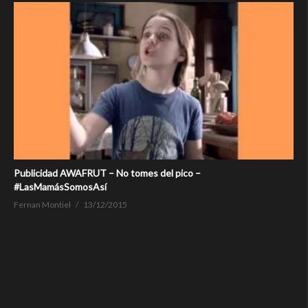
Publicidad AWAFRUT – No tomes del pico –
#‎LasMamásSomosAsí‬
Fernan Montiel
13/12/2015