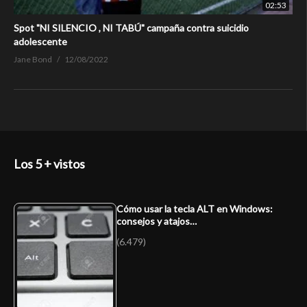
02:53
Spot "NI SILENCIO , NI TABÚ" campaña contra suicidio
adolescente
Jane Bond
12/08/2022
Los 5 + vistos
Cómo usar la tecla ALT en Windows:
consejos y atajos…
(6.479)