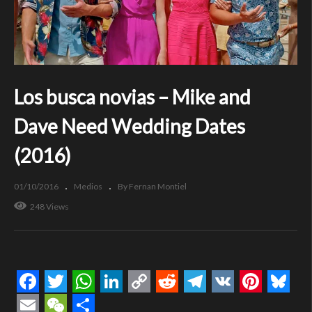
Los busca novias – Mike and
Dave Need Wedding Dates
(2016)
01/10/2016
Medios
By Fernan Montiel
248 Views
Facebook
Twitter
WhatsApp
LinkedIn
Copy
Reddit
Telegram
VK
Pintere
Blue