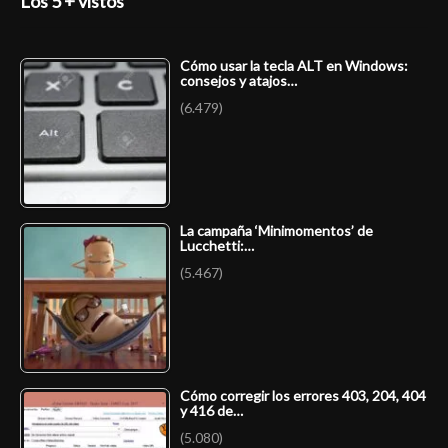
Los 5 + vistos
Cómo usar la tecla ALT en Windows:
consejos y atajos…
(6.479)
La campaña ‘Minimomentos’ de
Lucchetti:…
(5.467)
Cómo corregir los errores 403, 204, 404
y 416 de…
(5.080)