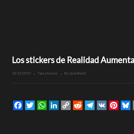
Los stickers de Realidad Aumentad
12/12/2017
Tips y trucos
By Jane Bond
Facebook
Twitter
WhatsApp
LinkedIn
Copy
Reddit
Telegram
VK
Pinte
Bl
Link