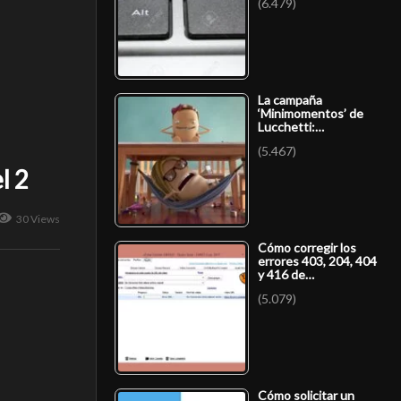
(6.479)
La campaña
‘Minimomentos’ de
Lucchetti:…
(5.467)
l 2
30 Views
Cómo corregir los
errores 403, 204, 404
y 416 de…
(5.079)
Cómo solicitar un