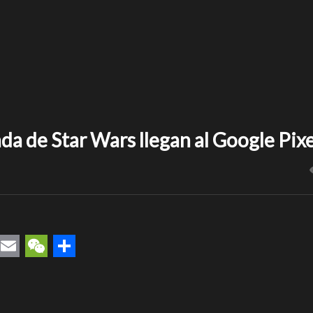
a de Star Wars llegan al Google Pixe
rest
uesky
Email
WeChat
Compartir