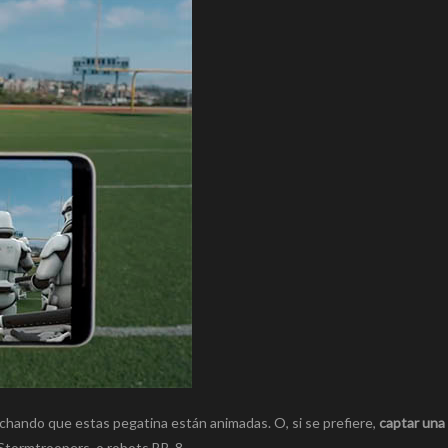
chando que estas pegatina están animadas. O, si se prefiere,
captar una
Stormtroopers, o robots BB-8.