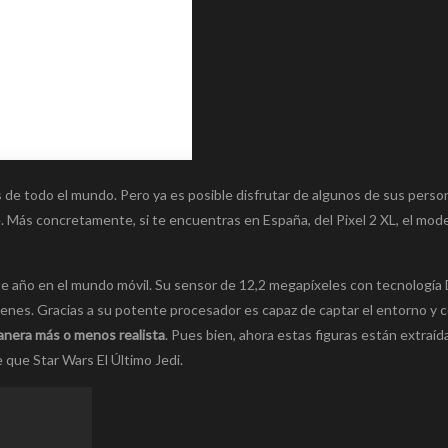
s de todo el mundo. Pero ya es posible disfrutar de algunos de sus perso
e. Más concretamente, si te encuentras en España, del Pixel 2 XL, el mod
te año en el mundo móvil. Su sensor de 12,2 megapíxeles con tecnología D
genes. Gracias a su potente procesador es capaz de captar el entorno y c
manera más o menos realista
. Pues bien, ahora estas figuras están extraíd
 que Star Wars El Último Jedi.