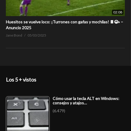
02:08
Huesitos se vuelve loco: ¡Turrones con gafas y mochilas! 🍫😂» –
Anuncio 2025
Jane Bond
05/03/2025
Los 5 + vistos
Cómo usar la tecla ALT en Windows:
consejos y atajos…
(6.479)