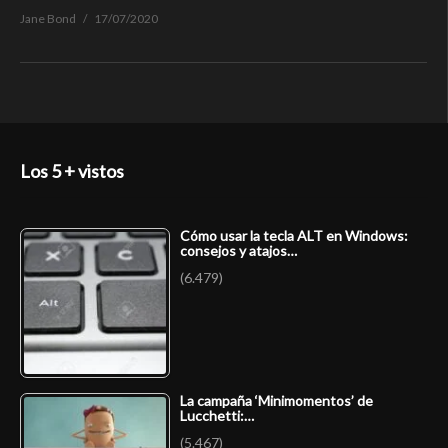
Jane Bond
17/07/2020
Los 5 + vistos
Cómo usar la tecla ALT en Windows:
consejos y atajos…
(6.479)
La campaña ‘Minimomentos’ de
Lucchetti:…
(5.467)