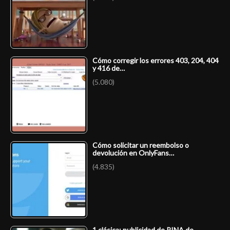
Cómo corregir los errores 403, 204, 404
y 416 de…
(5.080)
Cómo solicitar un reembolso o
devolución en OnlyFans…
(4.835)
1 clásica: publicidad de RINA de