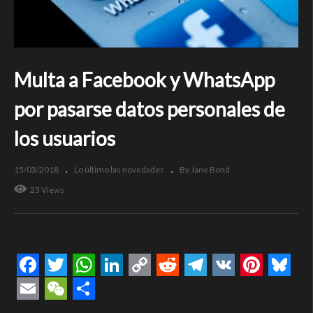
Multa a Facebook y WhatsApp
por pasarse datos personales de
los usuarios
15/03/2018
Lo último las novedades
By Jane Bond
25 Views
Facebook
Twitter
WhatsApp
LinkedIn
Copy
Reddit
Telegram
VK
Pintere
Blue
Link
Email
WeChat
Compartir