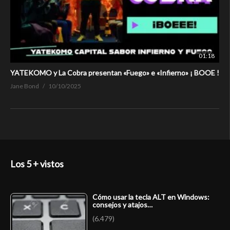
01:18
YATEKOMO y La Cobra presentan «Fuego» e «Infierno» ¡ BOOE !
Jane Bond
10/10/2025
Los 5 + vistos
Cómo usar la tecla ALT en Windows:
consejos y atajos…
(6.479)