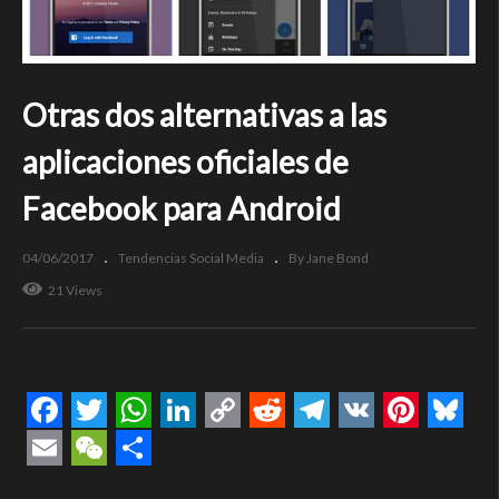
Otras dos alternativas a las
aplicaciones oficiales de
Facebook para Android
04/06/2017
Tendencias Social Media
By Jane Bond
21 Views
Facebook
Twitter
WhatsApp
LinkedIn
Copy
Reddit
Telegram
VK
Pintere
Blue
Link
Email
WeChat
Compartir