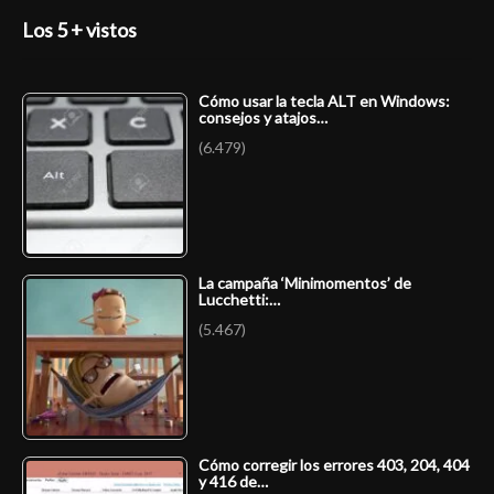
Los 5 + vistos
Cómo usar la tecla ALT en Windows:
consejos y atajos…
(6.479)
La campaña ‘Minimomentos’ de
Lucchetti:…
(5.467)
Cómo corregir los errores 403, 204, 404
y 416 de…