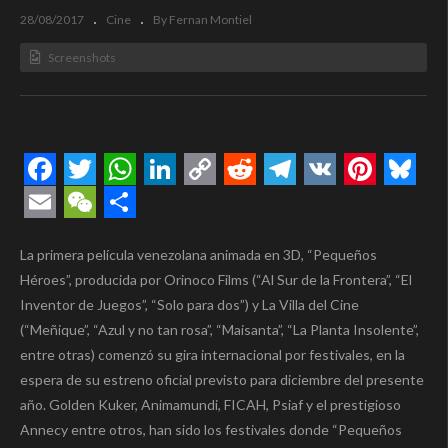
28/08/2017
Cine
By Fernan Montiel
Screenshots
Facebook
Twitter
WhatsApp
LinkedIn
Copy
Reddit
Telegram
VK
Pintere
Blue
Link
Email
WeChat
Compartir
La primera película venezolana animada en 3D, “Pequeños
Héroes”, producida por Orinoco Films (“Al Sur de la Frontera”, “El
Inventor de Juegos”, “Solo para dos”) y La Villa del Cine
(“Meñique”, “Azul y no tan rosa”, “Maisanta”, “La Planta Insolente”,
entre otras) comenzó su gira internacional por festivales, en la
espera de su estreno oficial previsto para diciembre del presente
año. Golden Kuker, Animamundi, FICAH, Psiaf y el prestigioso
Annecy entre otros, han sido los festivales donde “Pequeños