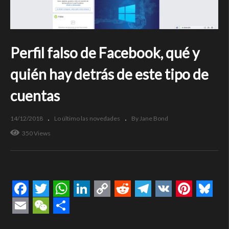
Perfil falso de Facebook, qué y
quién hay detrás de este tipo de
cuentas
14/12/2018
Lo último las novedades
By Jane Bond
350 Views
Facebook
Twitter
WhatsApp
LinkedIn
Copy
Reddit
Telegram
VK
Pintere
Blue
Link
Email
WeChat
Compartir