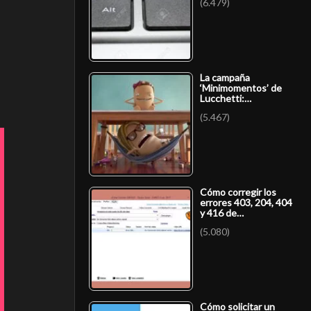
(6.479)
La campaña
‘Minimomentos’ de
Lucchetti:…
(5.467)
Cómo corregir los
errores 403, 204, 404
y 416 de…
(5.080)
Cómo solicitar un