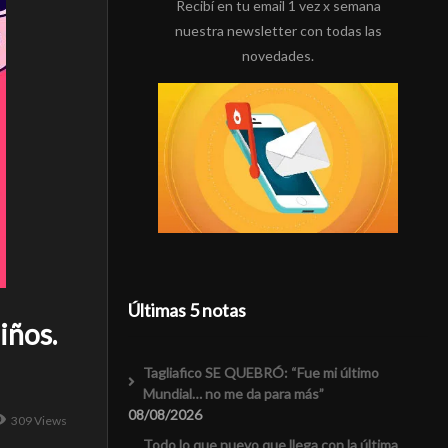
Recibí en tu email 1 vez x semana
nuestra newsletter con todas las
novedades.
Últimas 5 notas
iños.
Tagliafico SE QUEBRÓ: “Fue mi último
Mundial… no me da para más”
08/08/2026
309 Views
Todo lo que nuevo que llega con la última