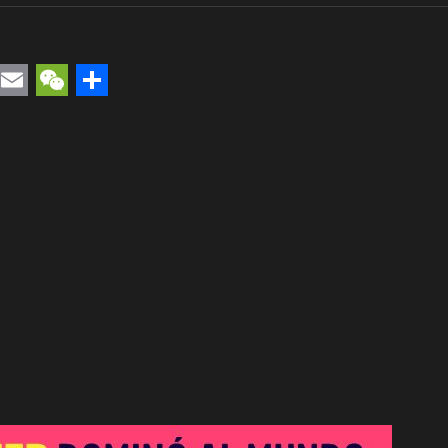
rest
uesky
Email
WeChat
Compartir