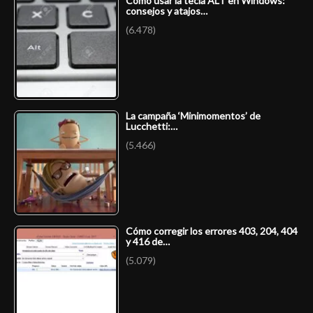
Cómo usar la tecla ALT en Windows:
consejos y atajos…
(6.478)
La campaña ‘Minimomentos’ de
Lucchetti:…
(5.466)
Cómo corregir los errores 403, 204, 404
y 416 de…
(5.079)