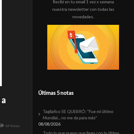
Recibí en tu email 1 vez x semana
nuestra newsletter con todas las
novedades.
Últimas 5 notas
 a
Tagliafico SE QUEBRÓ: “Fue mi último
Mundial… no me da para más”
08/08/2026
69 Views
Todo lo que nuevo que llega con la última