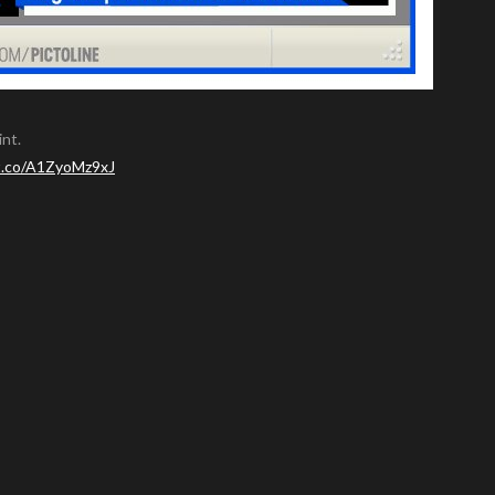
int.
/t.co/A1ZyoMz9xJ