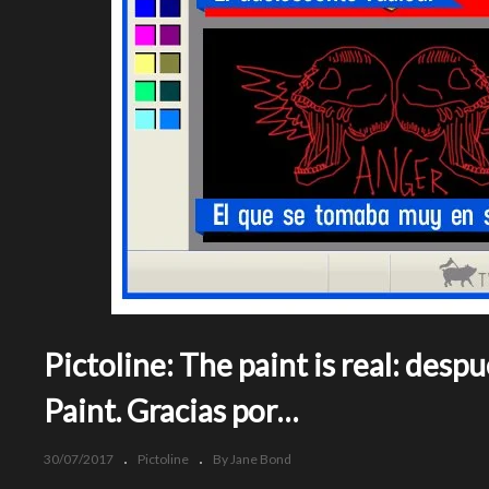
Pictoline: The paint is real: desp
Paint. Gracias por…
30/07/2017
Pictoline
By Jane Bond