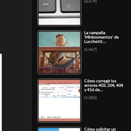
(6.479)
La campaña
‘Minimomentos’ de
Lucchetti:…
(5.467)
Cómo corregir los
errores 403, 204, 404
y 416 de…
(5.080)
Cómo solicitar un