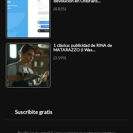
devolución en OnlyFans…
(4.835)
1 clásica: publicidad de RINA de
MATARAZZO (I Was…
(3.599)
Suscribite gratis
Recibí en tu email 1 vez x semana nuestra newsletter