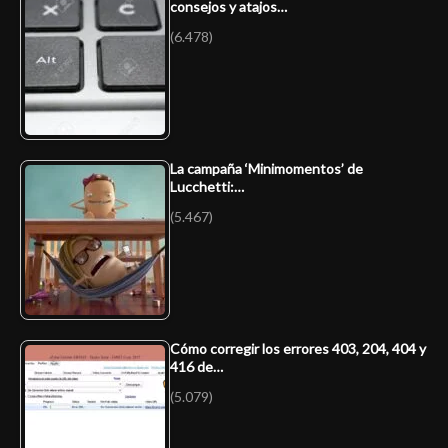
consejos y atajos…
(6.478)
La campaña ‘Minimomentos’ de
Lucchetti:…
(5.467)
Cómo corregir los errores 403, 204, 404 y
416 de…
(5.079)