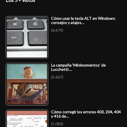
Los 5 + vistos
Cómo usar la tecla ALT en Windows:
consejos y atajos…
(6.479)
La campaña ‘Minimomentos’ de
Lucchetti:…
(5.467)
Cómo corregir los errores 403, 204, 404
y 416 de…
(5.080)