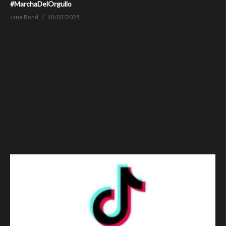
#MarchaDelOrgullo
Jane Bond
18/02/2025