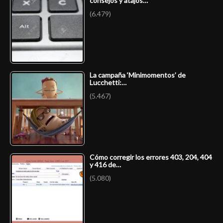
consejos y atajos…
(6.479)
La campaña ‘Minimomentos’ de
Lucchetti:…
(5.467)
Cómo corregir los errores 403, 204, 404
y 416 de…
(5.080)