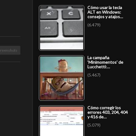
Cómo usar la tecla
ALT en Windows:
consejos y atajos…
(6.479)
creenshots
La campaña
‘Minimomentos’ de
Lucchetti:…
(5.467)
Cómo corregir los
errores 403, 204, 404
y 416 de…
(5.079)