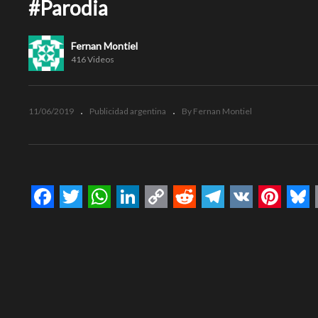
#Parodia
Fernan Montiel
416 Videos
11/06/2019
Publicidad argentina
By Fernan Montiel
Facebook
Twitter
WhatsApp
LinkedIn
Copy
Reddit
Telegram
VK
Pinte
Bl
Link