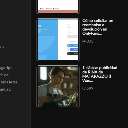
Cómo solicitar un
reembolso o
devolución en
OnlyFans…
(4.835)
ena
ogotipo,
1 clásica: publicidad
de RINA de
ir del
MATARAZZO (I
Was…
tima letra.
(3.599)
raguay,