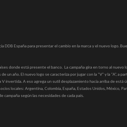
cia DDB España para presentar el cambio en la marca y el nuevo logo. Bu
aíses donde está presente el banco. La campaña gira en torno al nuevo l
 un año. El nuevo logo se caracteriza por jugar con la “V” y la “A”, a part
 V invertida. A eso agrega un sutil desplazamiento hacia arriba de está úl
ocios locales: Argentina, Colombia, España, Estados Unidos, México, Pa
 de campaña según las necesidades de cada país.