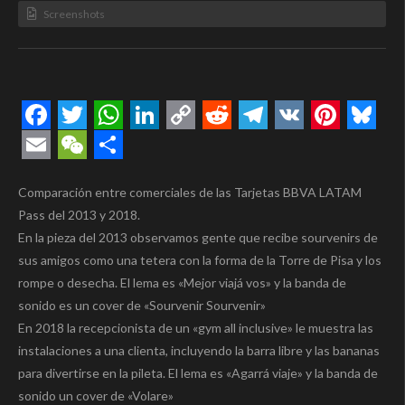
Screenshots
Facebook
Twitter
WhatsApp
LinkedIn
Copy
Reddit
Telegram
VK
Pintere
Blue
Link
Email
WeChat
Compartir
Comparación entre comerciales de las Tarjetas BBVA LATAM
Pass del 2013 y 2018.
En la pieza del 2013 observamos gente que recibe sourvenirs de
sus amigos como una tetera con la forma de la Torre de Pisa y los
rompe o desecha. El lema es «Mejor viajá vos» y la banda de
sonido es un cover de «Sourvenir Sourvenir»
En 2018 la recepcionista de un «gym all inclusive» le muestra las
instalaciones a una clienta, incluyendo la barra libre y las bananas
para divertirse en la pileta. El lema es «Agarrá viaje» y la banda de
sonido un cover de «Volare»