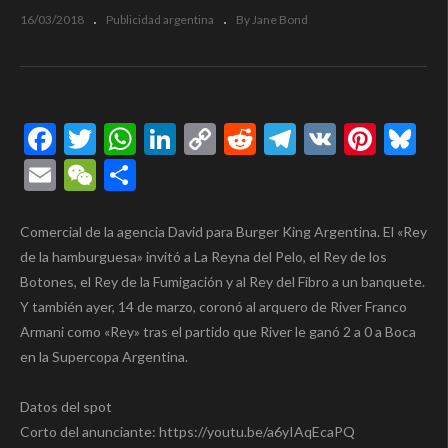
16/03/2018
Publicidad argentina
By Jane Bond
Facebook
Twitter
WhatsApp
LinkedIn
Copy
Reddit
Telegram
VK
Pinte
Bl
Link
Email
WeChat
Compartir
Comercial de la agencia David para Burger King Argentina. El «Rey
de la hamburguesa» invitó a La Reyna del Pelo, el Rey de los
Botones, el Rey de la Fumigación y al Rey del Fibro a un banquete.
Y también ayer, 14 de marzo, coronó al arquero de River Franco
Armani como «Rey» tras el partido que River le ganó 2 a 0 a Boca
en la Supercopa Argentina.
Datos del spot
Corto del anunciante: https://youtu.be/a6yIAqEcaPQ