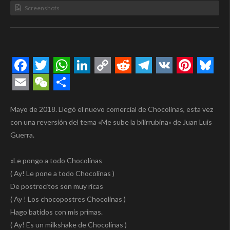
Screenshots
Facebook
Twitter
WhatsApp
LinkedIn
Copy
Reddit
Telegram
VK
Pintere
Blue
Link
Email
WeChat
Compartir
Mayo de 2018. Llegó el nuevo comercial de Chocolinas, esta vez
con una reversión del tema «Me sube la bilirrubina» de Juan Luis
Guerra.
«Le pongo a todo Chocolinas
( Ay! Le pone a todo Chocolinas )
De postrecitos son muy ricas
( Ay ! Los chocopostres Chocolinas )
Hago batidos con mis primas.
( Ay! Es un milkshake de Chocolinas )