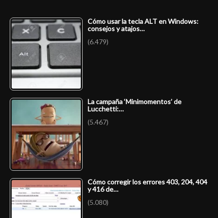
Cómo usar la tecla ALT en Windows:
consejos y atajos…
(6.479)
La campaña ‘Minimomentos’ de
Lucchetti:…
(5.467)
Cómo corregir los errores 403, 204, 404
y 416 de…
(5.080)