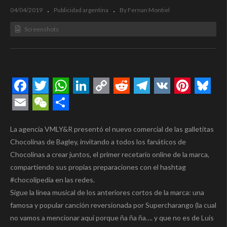
04/04/2019
Publicidad argentina
By Fernan Montiel
Screenshots
Facebook
Twitter
WhatsApp
LinkedIn
Copy
Reddit
Telegram
VK
Pintere
Blue
Link
Email
WeChat
Compartir
La agencia VMLY&R presentó el nuevo comercial de las galletitas
Chocolinas de Bagley, invitando a todos los fanáticos de
Chocolinas a crear juntos, el primer recetario online de la marca,
compartiendo sus propias preparaciones con el hashtag
#chocolipedia en las redes.
Sigue la línea musical de los anteriores cortos de la marca: una
famosa y popular canción reversionada por Supercharango (la cual
no vamos a mencionar aqui porque ña ña ña…. y que no es de Luis