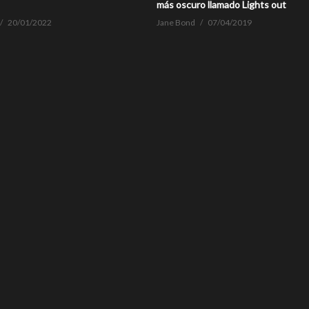
más oscuro llamado Lights out
20/01/2022
Jane Bond
07/04/2019