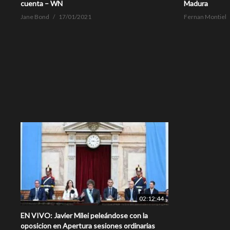
cuenta – WN
Madura
Jane Bond
17/01/2021
Fernan Montiel
02:12:44
EN VIVO: Javier Milei peleándose con la
oposicion en Apertura sesiones ordinarias