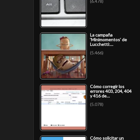
(6.478)
La campaña
‘Minimomentos’ de
Lucchetti:…
(5.466)
Cómo corregir los
errores 403, 204, 404
y 416 de…
(5.078)
Cómo solicitar un