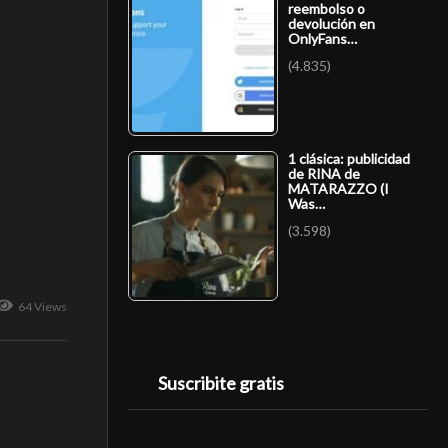
reembolso o
devolución en
OnlyFans…
(4.835)
1 clásica: publicidad
de RINA de
MATARAZZO (I
Was…
(3.598)
64 Views
Suscribite gratis