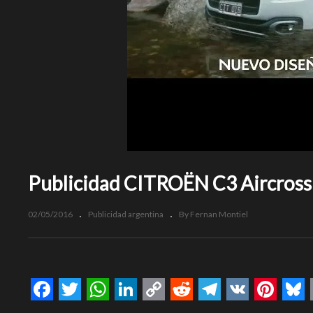
Publicidad CITROËN C3 Aircross –
02/05/2016
Publicidad argentina
By Fernan Montiel
Facebook
Twitter
WhatsApp
LinkedIn
Copy
Reddit
Telegram
VK
Pinte
Bl