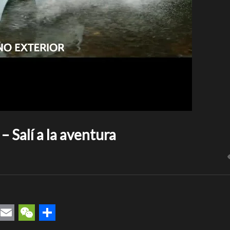
 Salí a la aventura
rest
uesky
Email
WeChat
Compartir