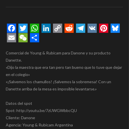
Facebook
Twitter
WhatsApp
LinkedIn
Copy
Reddit
Telegram
VK
Pintere
Blue
Link
Email
WeChat
Compartir
Comercial de Young & Rubicam para Danone y su producto
Danette.
«Dijo la maestra que era tan pero tan bueno que lo tuve que dejar
en el colegio»
«¡Salvemos los chamullos! ¡Salvemos la sobremesa! Con un
Danette arriba de la mesa es imposible levantarse.»
Datos del spot
Spot: http://youtu.be/7zUWGWbbcQU
Cliente: Danone
Agencia: Young & Rubicam Argentina