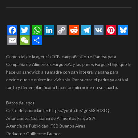
Facebook
Twitter
WhatsApp
LinkedIn
Copy
Reddit
Telegram
VK
Pintere
Blue
Link
Email
WeChat
Compartir
Comercial de la agencia FCB, campaña «Entre Panes» para
Compañía de Alimentos Fargo S.A. y los panes Fargo. El hijo que le
hace un sandwich a su madre con pan integral y ananá para
decirle que se quiere ir a vivir solo. Por suerte el padre ya está al
tanto y tienen planificado hacer un microcine en su cuarto.
Datos del spot
Corto del anunciante: https://youtu.be/lge5k3eG3tQ
Anunciante: Compañía de Alimentos Fargo S.A.
Agencia de Publicidad: FCB Buenos Aires
Redactor: Guilherme Branco