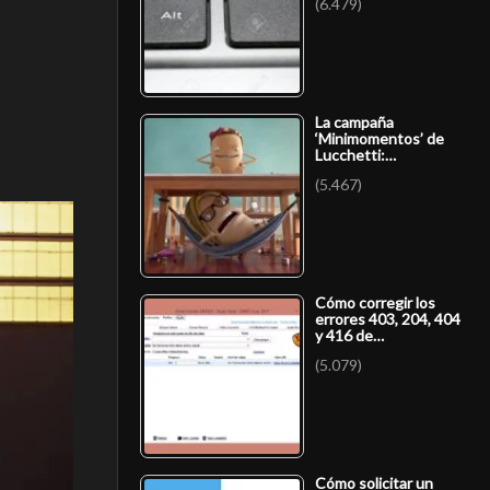
(6.479)
La campaña
‘Minimomentos’ de
Lucchetti:…
(5.467)
Cómo corregir los
errores 403, 204, 404
y 416 de…
(5.079)
Cómo solicitar un