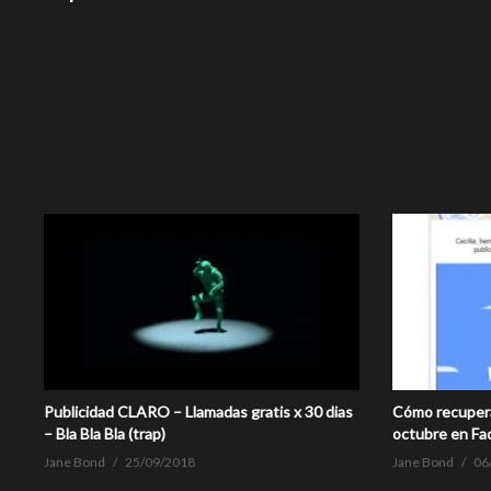
Publicidad CLARO – Llamadas gratis x 30 dias
Cómo recupera
– Bla Bla Bla (trap)
octubre en Fa
Jane Bond
25/09/2018
Jane Bond
06