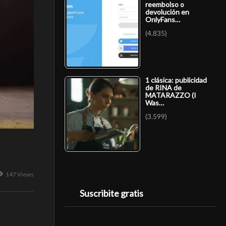
reembolso o
devolución en
OnlyFans…
(4.835)
1 clásica: publicidad
de RINA de
MATARAZZO (I
Was…
(3.599)
147 Views
Suscribite gratis