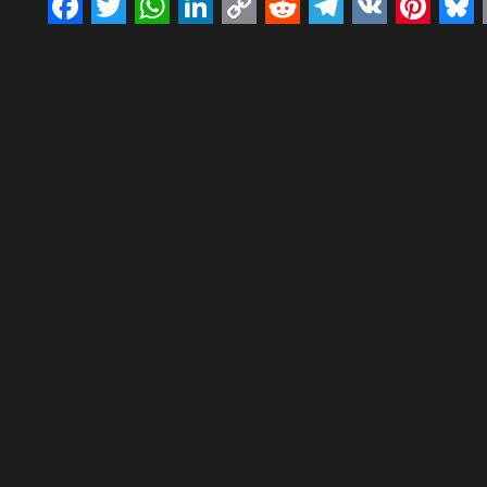
Facebook
Twitter
WhatsApp
LinkedIn
Copy
Reddit
Telegram
VK
Pinte
Bl
Link