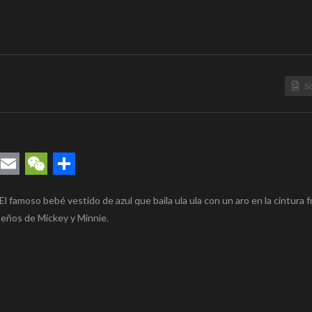
S
rest
uesky
Email
WeChat
Compartir
famoso bebé vestido de azul que baila ula ula con un aro en la cintura f
seños de Mickey y Minnie.