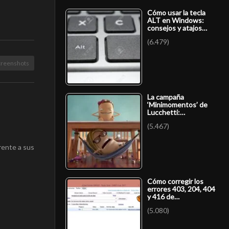
Cómo usar la tecla
ALT en Windows:
consejos y atajos…
(6.479)
creenshots
La campaña
‘Minimomentos’ de
Lucchetti:…
(5.467)
rente a sus
Cómo corregir los
errores 403, 204, 404
y 416 de…
(5.080)