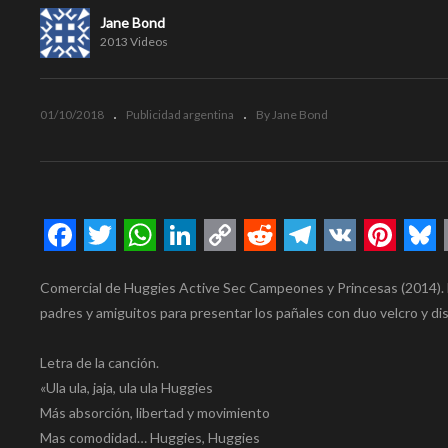
Jane Bond
2013 Videos
01/10/2018
Publicidad argentina
By Jane Bond
Facebook
Twitter
WhatsApp
LinkedIn
Copy
Reddit
Telegram
VK
Pinte
Bl
Comercial de Huggies Active Sec Campeones y Princesas (2014). El 
Link
padres y amiguitos para presentar los pañales con duo velcro y di
Letra de la canción.
«Ula ula, jaja, ula ula Huggies
Más absorción, libertad y movimiento
Mas comodidad… Huggies, Huggies