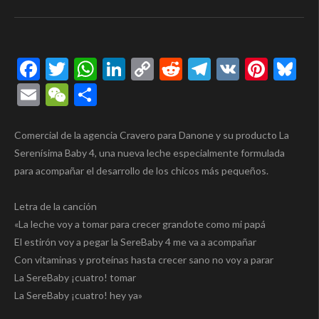
Facebook
Twitter
WhatsApp
LinkedIn
Copy
Reddit
Telegram
VK
Pinte
Bl
Link
Email
WeChat
Compartir
Comercial de la agencia Cravero para Danone y su producto La
Serenísima Baby 4, una nueva leche especialmente formulada
para acompañar el desarrollo de los chicos más pequeños.
Letra de la canción
«La leche voy a tomar para crecer grandote como mi papá
El estirón voy a pegar la SereBaby 4 me va a acompañar
Con vitaminas y proteínas hasta crecer sano no voy a parar
La SereBaby ¡cuatro! tomar
La SereBaby ¡cuatro! hey ya»