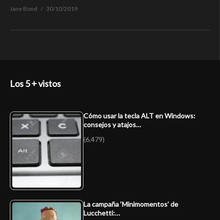
Jane Bond
30/10/2019
Los 5 + vistos
Cómo usar la tecla ALT en Windows:
consejos y atajos…
(6.479)
La campaña ‘Minimomentos’ de
Lucchetti:…