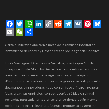
Facebook
Twitter
WhatsApp
LinkedIn
Copy
Reddit
Telegram
VK
Pintere
Blue
Link
Email
WeChat
Compartir
Corto publicitario que forma parte de la campaña integral de
lanzamiento de Moov by Dexter, creada por la agencia Socialive.
Lucila Verdaguer, Directora de Socialive, cuenta que “con la
incorporación de Moov by Dexter buscamos reforzar aún más
nuestro posicionamiento de agencia integral. Trabajar con
distintas marcas y rubros nos permite generar estrategias más
desafiantes e innovadoras, todo con un foco principal: generar
ideas creativas originales, con estrategias sólidas en digital,
pensadas para cada target, entendiendo dónde están y cómo
podemos ser más relevantes. Nuestra propuesta es generar