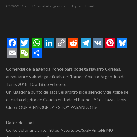
02/02/2018
Publicidad argentina
By Jane Bond
Facebook
Twitter
WhatsApp
LinkedIn
Copy
Reddit
Telegram
VK
Pintere
Blue
Link
Email
WeChat
Compartir
Comercial de la agencia Ponce para bodega Navarro Correas,
auspiciante y «bodega oficial» del Torneo Abierto Argentino de
Tenis 2018, 10 a 18 de Febrero.
Un jugador a punto de sacar, el arbitro pide silencio y de golpe se
escucha el grito de Gaudio en todo el Buenos Aires Lawn Tenis
Club » QUE BIEN QUE LA ESTOY PASANDO !!»
Datos del spot
Corto del anunciante: https://youtu.be/SxzHRmGNgM0