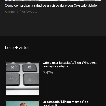
Cómo comprobar la salud de un disco duro con CrystalDiskInfo
Jane Bond
08/09/2019
Los 5 + vistos
Cómo usar la tecla ALT en Windows:
consejos y atajos…
(6.479)
La campaña ‘Minimomentos’ de
Lucchetti:…