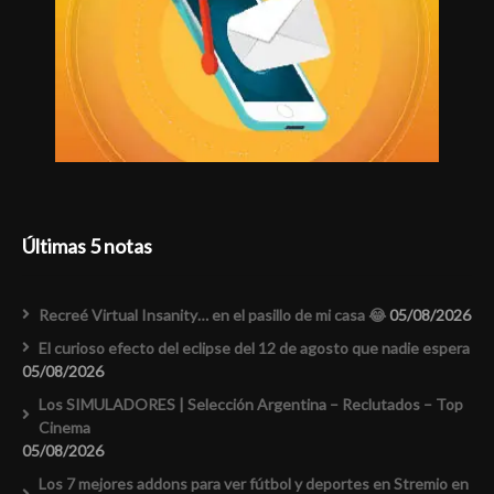
Últimas 5 notas
Recreé Virtual Insanity… en el pasillo de mi casa 😂
05/08/2026
El curioso efecto del eclipse del 12 de agosto que nadie espera
05/08/2026
Los SIMULADORES | Selección Argentina – Reclutados – Top
Cinema
05/08/2026
Los 7 mejores addons para ver fútbol y deportes en Stremio en