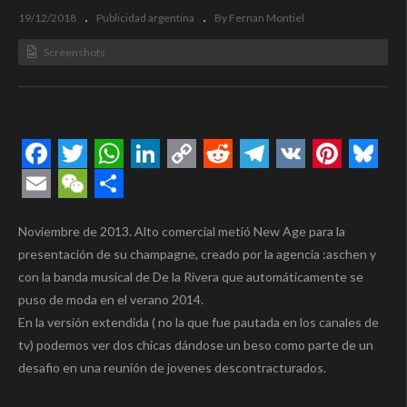
19/12/2018
Publicidad argentina
By Fernan Montiel
Screenshots
Facebook
Twitter
WhatsApp
LinkedIn
Copy
Reddit
Telegram
VK
Pintere
Blue
Link
Email
WeChat
Compartir
Noviembre de 2013. Alto comercial metió New Age para la
presentación de su champagne, creado por la agencia :aschen y
con la banda musical de De la Rivera que automáticamente se
puso de moda en el verano 2014.
En la versión extendida ( no la que fue pautada en los canales de
tv) podemos ver dos chicas dándose un beso como parte de un
desafio en una reunión de jovenes descontracturados.