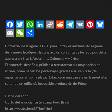
Facebook
Twitter
WhatsApp
LinkedIn
Copy
Reddit
Telegram
VK
Pintere
Blue
Link
Email
WeChat
Compartir
Comercial de la agencia GTB para Ford y el lanzamiento regional
de la nueva EcoSport. Es una acción conjunta de los equipos de la
agencia en Brasil, Argentina, Colombia y México.
El comercial desafía al público a transformar su imaginación en
acción, como hacen los personajes gracias a su vehículo (de
repente correr por la playa, flotar, jugar una carrera en la montaña,
saltar de un edificio). Impecable producción de Primo.
Datos del spot
Corto del anunciante (en canal Ford Brasil):
https://youtu.be/r2JTkgAxiq4