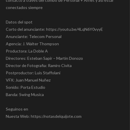
contacto a través del combo de Personal + Arnet y asi estar
conectados siempre
Datos del spot
Corto del anunciante: https://youtu.be/4LqN6Y0vyyE
Anunciante: Telecom Personal
Agencia: J. Walter Thompson
Productora: La Doble A
Directores: Esteban Sapir – Martín Donozo
Director de Fotografia: Ramiro Civita
Postproductor: Luis Staffolani
VFX: Juan Manuel Nuñez
Sonido: Porta Estudio
Banda: Swing Musica
Seguinos en
Nuesta Web: https://notasdelquijote.com