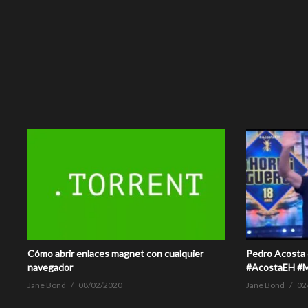
Cómo abrir enlaces magnet con cualquier
Pedro Acosta 
navegador
#AcostaEH #
Jane Bond
08/02/2020
Jane Bond
02