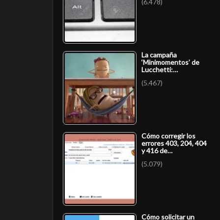
(6.478)
La campaña
‘Minimomentos’ de
Lucchetti:…
(5.467)
Cómo corregir los
errores 403, 204, 404
y 416 de…
(5.079)
Cómo solicitar un