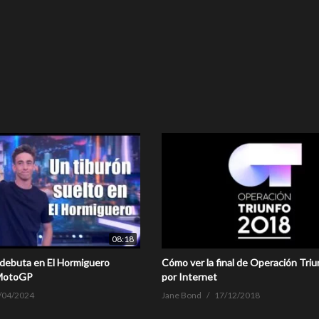
08:18
debuta en El Hormiguero
Cómo ver la final de Operación Tri
MotoGP
por Internet
/04/2024
Jane Bond
17/12/2018