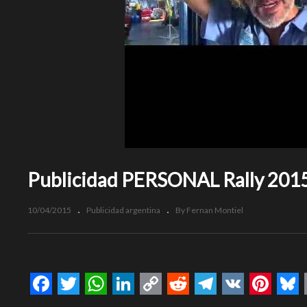
Publicidad PERSONAL Rally 2015
10/04/2015
Publicidad argentina
By Fernan Montiel
Facebook
Twitter
WhatsApp
LinkedIn
Copy
Reddit
Telegram
VK
Pinte
Bl