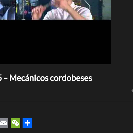
 – Mecánicos cordobeses
rest
uesky
Email
WeChat
Compartir