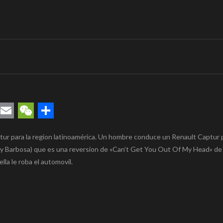
l
rest
uesky
Email
WeChat
Compartir
tur para la region latinoamérica. Un hombre conduce un Renault Captur 
 Ruy Barbosa) que es una reversion de «Can’t Get You Out Of My Head» de
la le roba el automovil.