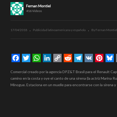
Fernan Montiel
416 Videos
17/04/2018
Publicidad latinoamericana y española
By Fernan Montie
Facebook
Twitter
WhatsApp
LinkedIn
Copy
Reddit
Telegram
VK
Pinte
Bl
Comercial creado por la agencia DPZ&T Brasil para el Renault Cap
Link
camino en la costa y oye el canto de una sirena (la actriz Marina
Minogue. Estaciona en un muelle para encontrarse con la sirena y el