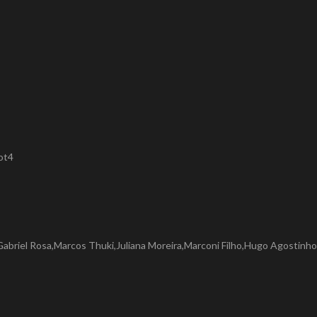
ot4
: Gabriel Rosa,Marcos Thuki,Juliana Moreira,Marconi Filho,Hugo Agostinho