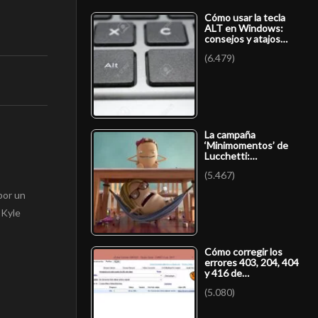
Cómo usar la tecla
ALT en Windows:
consejos y atajos…
(6.479)
La campaña
‘Minimomentos’ de
Lucchetti:…
(5.467)
por un
 Kyle
Cómo corregir los
errores 403, 204, 404
y 416 de…
(5.080)