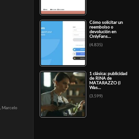
Cómo solicitar un
reembolso o
devolución en
OnlyFans…
(4.835)
1 clásica: publicidad
de RINA de
MATARAZZO (I
Was…
(3.599)
, Marcelo