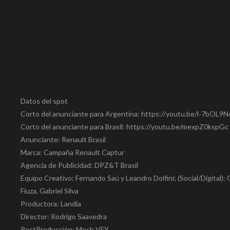
Datos del spot
Corto del anunciante para Argentina: https://youtu.be/l-7bOL9N
Corto del anunciante para Brasil: https://youtu.be/mexpZ0kspGc
Anunciante: Renault Brasil
Marca: Campaña Renault Captur
Agencia de Publicidad: DPZ&T Brasil
Equipo Creativo: Fernando Saú y Leandro Dolfini; (Social/Digital)
Fiuza, Gabriel Silva
Productora: Landia
Director: Rodrigo Saavedra
PostProducción: Mosh VFX