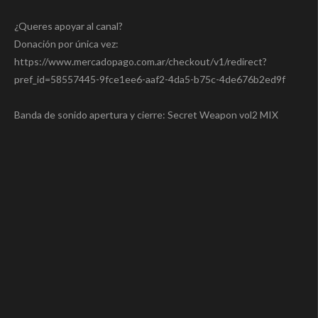
¿Queres apoyar al canal?
Donación por única vez:
https://www.mercadopago.com.ar/checkout/v1/redirect?
pref_id=58557445-9fce1ee6-aaf2-4da5-b75c-4de676b2ed9f
Banda de sonido apertura y cierre: Secret Weapon vol2 MIX