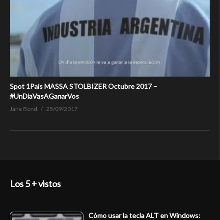
Spot 1Pais MASSA STOLBIZER Octubre 2017 –
#UnDiaVasAGanarVos
Jane Bond
25/09/2017
Los 5 + vistos
Cómo usar la tecla ALT en Windows: