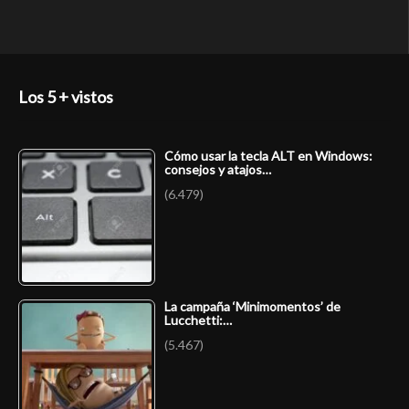
Los 5 + vistos
Cómo usar la tecla ALT en Windows:
consejos y atajos…
(6.479)
La campaña ‘Minimomentos’ de
Lucchetti:…
(5.467)