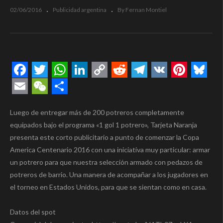
02/06/2016
Publicidad argentina
By Fernan Montiel
Facebook
Twitter
WhatsApp
LinkedIn
Copy
Reddit
Telegram
VK
Pintere
Blue
Link
Email
WeChat
Compartir
Luego de entregar más de 200 potreros completamente
equipados bajo el programa «1 gol 1 potrero», Tarjeta Naranja
presenta este corto publicitario a punto de comenzar la Copa
America Centenario 2016 con una iniciativa muy particular: armar
un potrero para que nuestra selección armado con pedazos de
potreros de barrio. Una manera de acompañar a los jugadores en
el torneo en Estados Unidos, para que se sientan como en casa.
Datos del spot