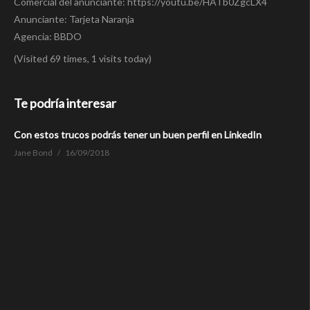
Comercial del anunciante: https://youtu.be/HATb0ZgcLX4
Anunciante: Tarjeta Naranja
Agencia: BBDO
(Visited 69 times, 1 visits today)
Te podría interesar
Con estos trucos podrás tener un buen perfil en LinkedIn
Jane Bond
16/09/2018