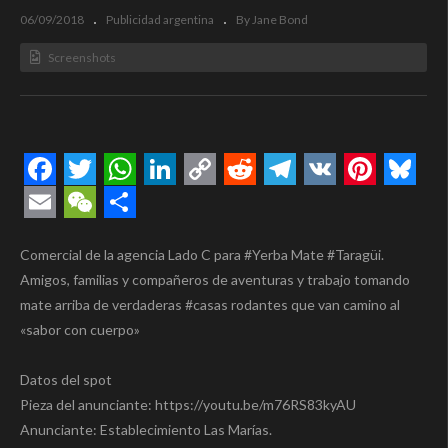
06/09/2018
Publicidad argentina
By Jane Bond
Screenshots
Facebook
Twitter
WhatsApp
LinkedIn
Copy
Reddit
Telegram
VK
Pintere
Blue
Link
Email
WeChat
Compartir
Comercial de la agencia Lado C para #Yerba Mate #Taragüi.
Amigos, familias y compañeros de aventuras y trabajo tomando
mate arriba de verdaderas #casas rodantes que van camino al
«sabor con cuerpo»
Datos del spot
Pieza del anunciante: https://youtu.be/m76RS83kyAU
Anunciante: Establecimiento Las Marías.