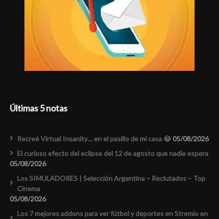
Últimas 5 notas
Recreé Virtual Insanity… en el pasillo de mi casa 😂
05/08/2026
El curioso efecto del eclipse del 12 de agosto que nadie espera
05/08/2026
Los SIMULADORES | Selección Argentina – Reclutados – Top
Cinema
05/08/2026
Los 7 mejores addons para ver fútbol y deportes en Stremio en