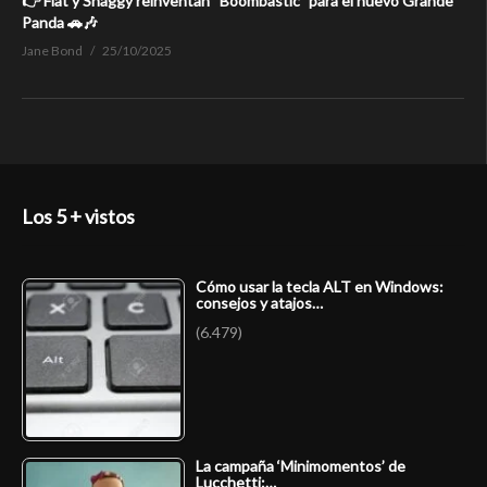
👉 Fiat y Shaggy reinventan “Boombastic” para el nuevo Grande
Panda 🚗🎶
Jane Bond
25/10/2025
Los 5 + vistos
Cómo usar la tecla ALT en Windows:
consejos y atajos…
(6.479)
La campaña ‘Minimomentos’ de
Lucchetti:…