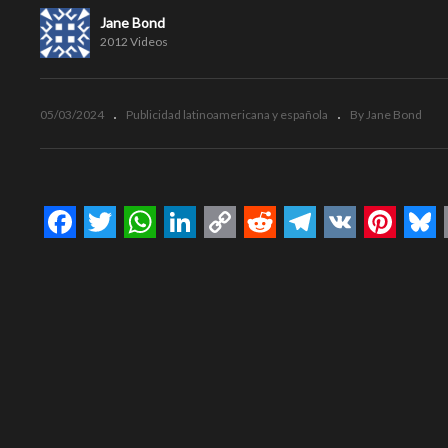
Jane Bond
2012 Videos
05/03/2024
Publicidad latinoamericana y española
By Jane Bond
Facebook
Twitter
WhatsApp
LinkedIn
Copy
Reddit
Telegram
VK
Pinte
Bl
Link