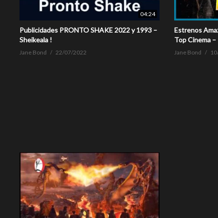
04:24
Publicidades PRONTO SHAKE 2022 y 1993 –
Estrenos Amaz
Sheikeala !
Top Cinema –
Jane Bond
22/07/2022
Jane Bond
10