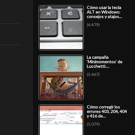
Cómo usar la tecla
ALT en Windows:
consejos y atajos…
(6.479)
La campaña
‘Minimomentos’ de
Lucchetti:…
(5.467)
Cómo corregir los
errores 403, 204, 404
y 416 de…
(5.079)