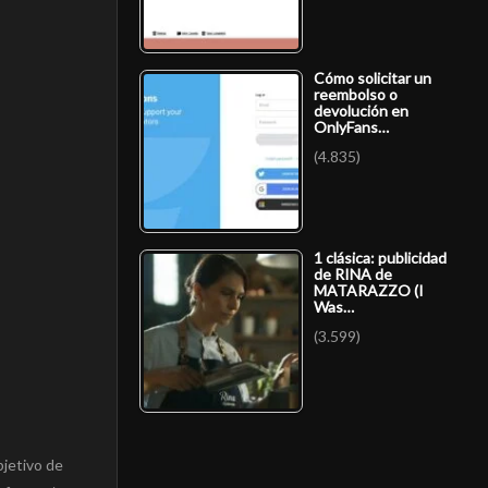
Cómo solicitar un
reembolso o
devolución en
OnlyFans…
(4.835)
1 clásica: publicidad
de RINA de
MATARAZZO (I
Was…
(3.599)
bjetivo de