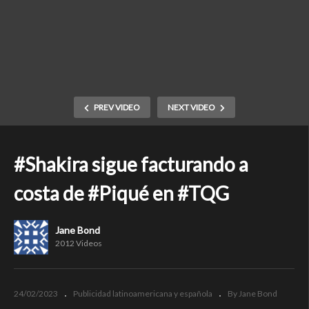
PREV VIDEO
NEXT VIDEO
#Shakira sigue facturando a
costa de #Piqué en #TQG
Jane Bond
2012 Videos
24/02/2023
Publicidad latinoamericana y española
By Jane Bond