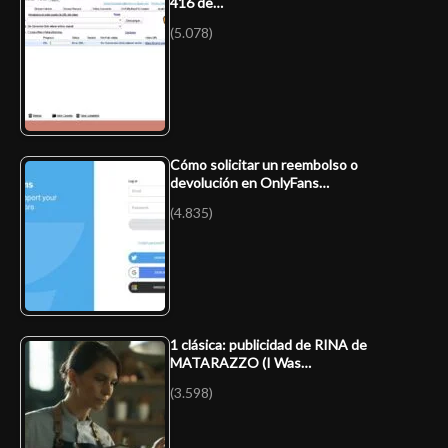
416 de…
(5.078)
Cómo solicitar un reembolso o
devolución en OnlyFans…
(4.835)
1 clásica: publicidad de RINA de
MATARAZZO (I Was…
(3.598)