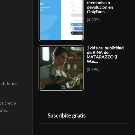
reembolso o
devolución en
OnlyFans…
(4.835)
1 clásica: publicidad
de RINA de
MATARAZZO (I
Was…
(3.599)
lataforma,
os creció
stas.
Suscribite gratis