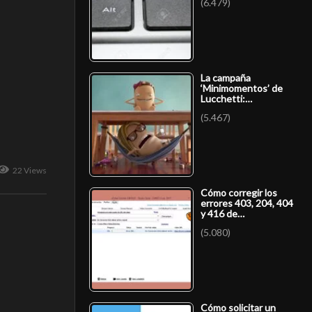
(6.479)
La campaña
‘Minimomentos’ de
Lucchetti:…
(5.467)
22 Views
Cómo corregir los
errores 403, 204, 404
y 416 de…
(5.080)
Cómo solicitar un