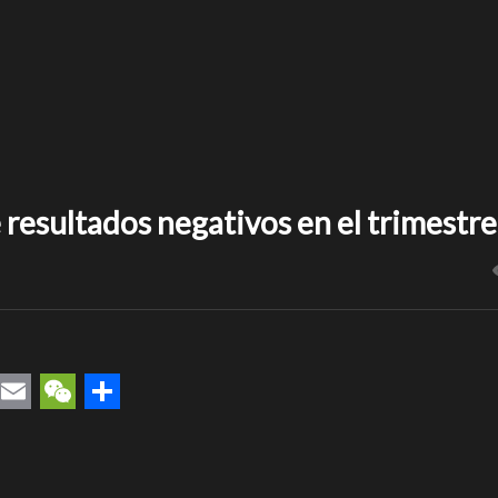
 resultados negativos en el trimestre
rest
uesky
Email
WeChat
Compartir