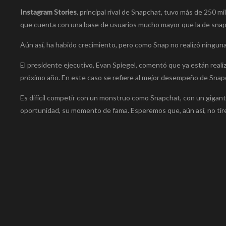
Instagram Stories
, principal rival de Snapchat, tuvo más de 250 
que cuenta con una base de usuarios mucho mayor que la de snap
Aún así, ha habido crecimiento, pero como Snap no realizó ninguna
El presidente ejecutivo, Evan Spiegel, comentó que ya están reali
próximo año. En este caso se refiere al mejor desempeño de Snap
Es difícil competir con un monstruo como Snapchat, con un gigan
oportunidad, su momento de fama. Esperemos que, aún así, no tiren