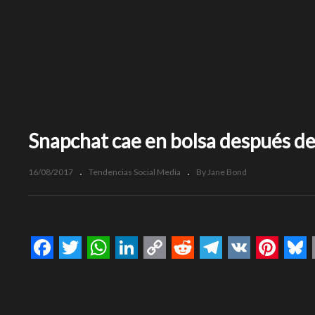
Snapchat cae en bolsa después de
16/08/2017
Tendencias Social Media
By Jane Bond
Facebook
Twitter
WhatsApp
LinkedIn
Copy
Reddit
Telegram
VK
Pinte
Bl
Link